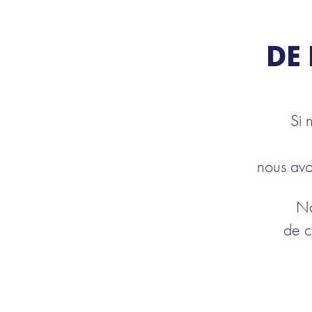
DE
Si 
nous avo
No
de c