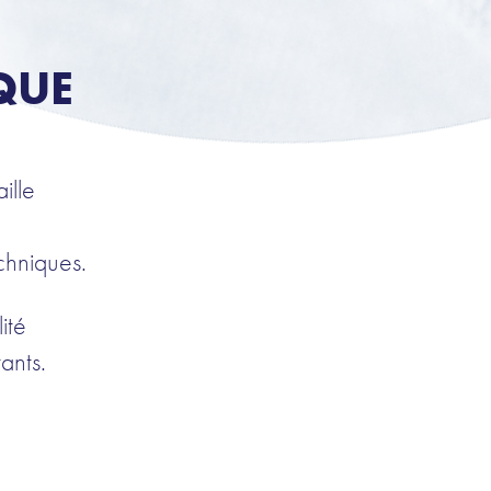
QUE
ille
chniques.
ité
ants.