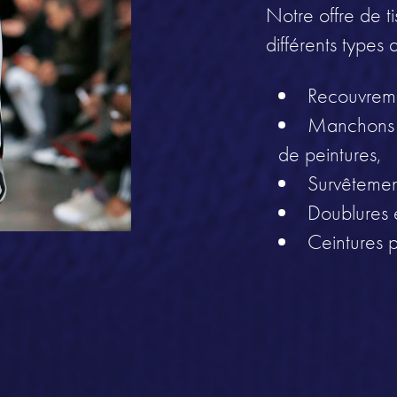
Notre offre de t
différents types 
Recouvreme
Manchons m
de peintures,
Survêtemen
Doublures e
Ceintures p